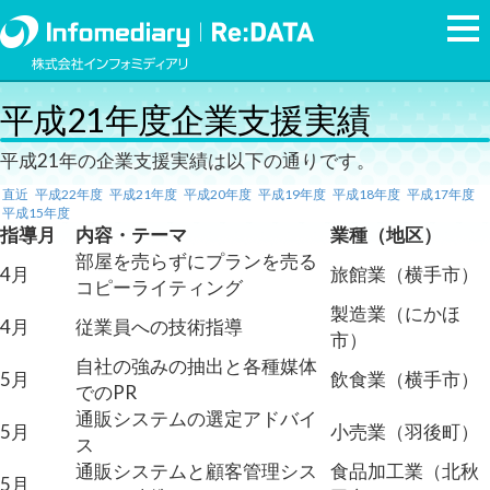
平成21年度企業支援実績
平成21年の企業支援実績は以下の通りです。
直近
平成22年度
平成21年度
平成20年度
平成19年度
平成18年度
平成17年度
平成15年度
指導月
内容・テーマ
業種（地区）
部屋を売らずにプランを売る
4月
旅館業（横手市）
コピーライティング
製造業（にかほ
4月
従業員への技術指導
市）
自社の強みの抽出と各種媒体
5月
飲食業（横手市）
でのPR
通販システムの選定アドバイ
5月
小売業（羽後町）
ス
通販システムと顧客管理シス
食品加工業（北秋
5月