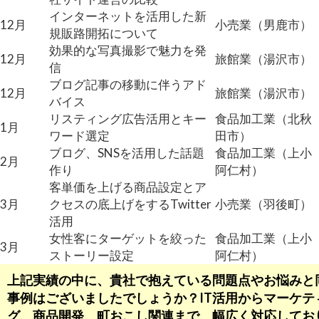
インターネットを活用した新
12月
小売業（男鹿市）
規販路開拓について
効果的な写真撮影で魅力を発
12月
旅館業（湯沢市）
信
ブログ記事の移動に伴うアド
12月
旅館業（湯沢市）
バイス
リスティング広告活用とキー
食品加工業（北秋
1月
ワード選定
田市）
ブログ、SNSを活用した話題
食品加工業（上小
2月
作り
阿仁村）
客単価を上げる商品設定とア
3月
クセスの底上げをするTwitter
小売業（羽後町）
活用
女性客にターゲットを絞った
食品加工業（上小
3月
ストーリー設定
阿仁村）
上記実績の中に、貴社で抱えている問題点やお悩みと
事例はございましたでしょうか？IT活用からマーケテ
グ、商品開発、町おこし関連まで、幅広く対応してお