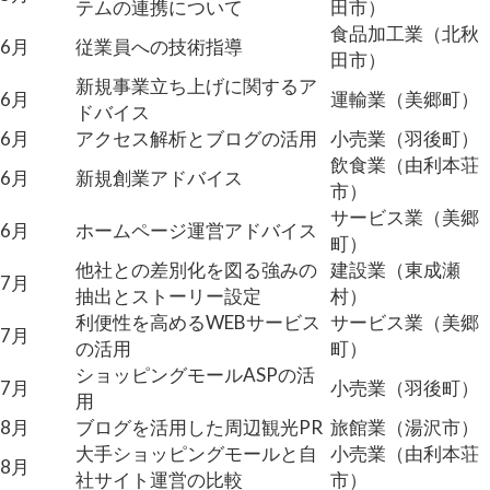
テムの連携について
田市）
食品加工業（北秋
6月
従業員への技術指導
田市）
新規事業立ち上げに関するア
6月
運輸業（美郷町）
ドバイス
6月
アクセス解析とブログの活用
小売業（羽後町）
飲食業（由利本荘
6月
新規創業アドバイス
市）
サービス業（美郷
6月
ホームページ運営アドバイス
町）
他社との差別化を図る強みの
建設業（東成瀬
7月
抽出とストーリー設定
村）
利便性を高めるWEBサービス
サービス業（美郷
7月
の活用
町）
ショッピングモールASPの活
7月
小売業（羽後町）
用
8月
ブログを活用した周辺観光PR
旅館業（湯沢市）
大手ショッピングモールと自
小売業（由利本荘
8月
社サイト運営の比較
市）