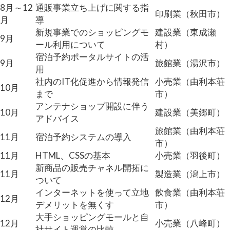
8月～12
通販事業立ち上げに関する指
印刷業（秋田市）
月
導
新規事業でのショッピングモ
建設業（東成瀬
9月
ール利用について
村）
宿泊予約ポータルサイトの活
9月
旅館業（湯沢市）
用
社内のIT化促進から情報発信
小売業（由利本荘
10月
まで
市）
アンテナショップ開設に伴う
10月
建設業（美郷町）
アドバイス
旅館業（由利本荘
11月
宿泊予約システムの導入
市）
11月
HTML、CSSの基本
小売業（羽後町）
新商品の販売チャネル開拓に
11月
製造業（潟上市）
ついて
インターネットを使って立地
飲食業（由利本荘
12月
デメリットを無くす
市）
大手ショッピングモールと自
12月
小売業（八峰町）
社サイト運営の比較