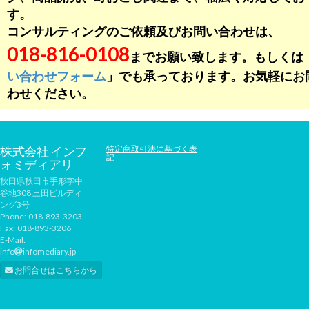
す。
コンサルティングのご依頼及びお問い合わせは、
018-816-0108
までお願い致します。もしくは
い合わせフォーム
」でも承っております。お気軽にお
わせください。
株式会社 インフ
特定商取引法に基づく表
記
ォミディアリ
秋田県秋田市手形字中
谷地308 三田ビルディ
ング3号
Phone:
018-893-3203
Fax:
018-893-3206
E-Mail:
info
infomediary.jp
お問合せはこちらから