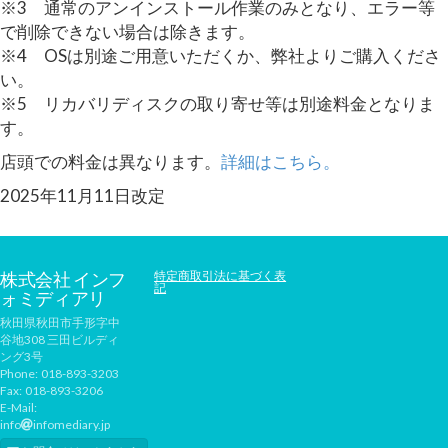
※3 通常のアンインストール作業のみとなり、エラー等
で削除できない場合は除きます。
※4 OSは別途ご用意いただくか、弊社よりご購入くださ
い。
※5 リカバリディスクの取り寄せ等は別途料金となりま
す。
店頭での料金は異なります。
詳細はこちら。
2025年11月11日改定
株式会社 インフ
特定商取引法に基づく表
記
ォミディアリ
秋田県秋田市手形字中
谷地308 三田ビルディ
ング3号
Phone:
018-893-3203
Fax:
018-893-3206
E-Mail:
info
infomediary.jp