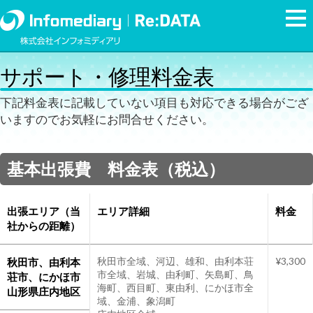
サポート・修理料金表
下記料金表に記載していない項目も対応できる場合がござ
いますのでお気軽にお問合せください。
基本出張費 料金表（税込）
出張エリア（当
エリア詳細
料金
社からの距離）
秋田市、由利本
秋田市全域、河辺、雄和、由利本荘
¥3,300
市全域、岩城、由利町、矢島町、鳥
荘市、にかほ市
海町、西目町、東由利、にかほ市全
山形県庄内地区
域、金浦、象潟町