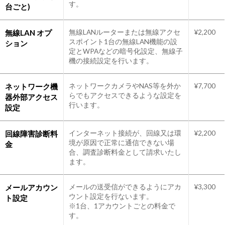
す。
台ごと)
無線LAN オプ
無線LANルーターまたは無線アクセ
¥2,200
スポイント1台の無線LAN機能の設
ション
定とWPAなどの暗号化設定、無線子
機の接続設定を行います。
ネットワーク機
ネットワークカメラやNAS等を外か
¥7,700
らでもアクセスできるような設定を
器外部アクセス
行います。
設定
回線障害診断料
インターネット接続が、回線又は環
¥2,200
境が原因で正常に通信できない場
金
合、調査診断料金として請求いたし
ます。
メールアカウン
メールの送受信ができるようにアカ
¥3,300
ウント設定を行ないます。
ト設定
※1台、1アカウントごとの料金で
す。