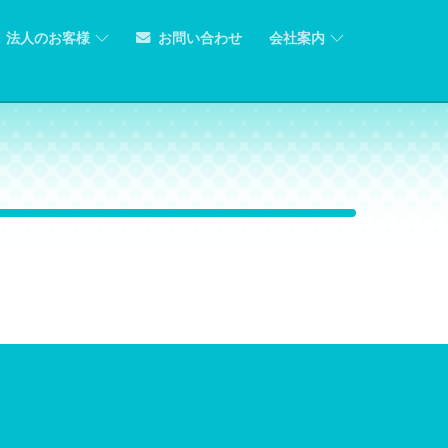
法人のお客様
お問い合わせ
会社案内