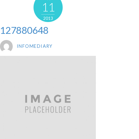
11
2013
127880648
INFOMEDIARY