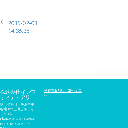
2015-02-01
14.36.36
株式会社 インフ
特定商取引法に基づく表
記
ォミディアリ
秋田県秋田市手形字中
谷地308 三田ビルディ
ング3号
Phone:
018-893-3203
Fax:
018-893-3206