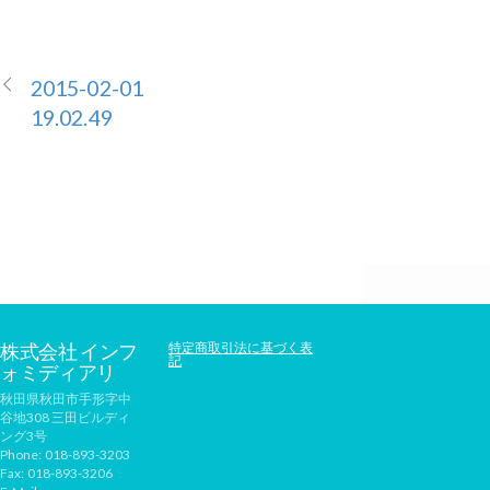
2015-02-01
19.02.49
株式会社 インフ
特定商取引法に基づく表
記
ォミディアリ
秋田県秋田市手形字中
谷地308 三田ビルディ
ング3号
Phone:
018-893-3203
Fax:
018-893-3206