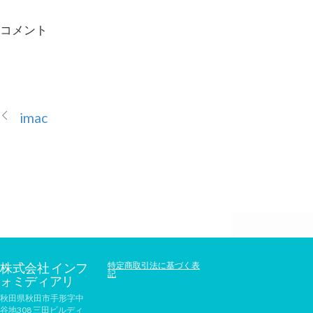
コメント
imac
株式会社 インフ
特定商取引法に基づく表
記
ォミディアリ
秋田県秋田市手形字中
谷地308 三田ビルディ