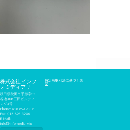
株式会社 インフ
特定商取引法に基づく表
記
ォミディアリ
秋田県秋田市手形字中
谷地308 三田ビルディ
ング3号
Phone:
018-893-3203
Fax:
018-893-3206
E-Mail:
info
infomediary.jp