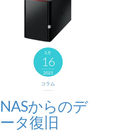
3月
16
2023
コラム
NASからのデ
ータ復旧