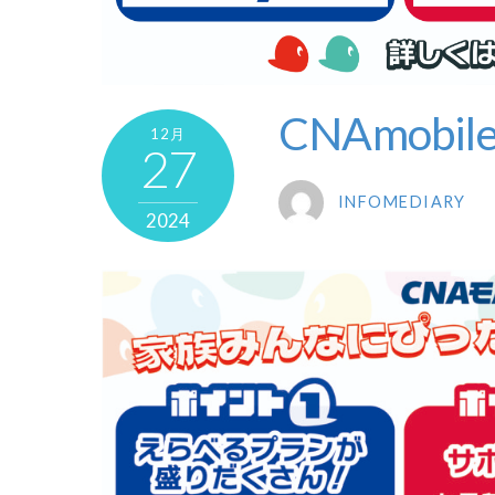
CNAmobil
12月
27
INFOMEDIARY
2024