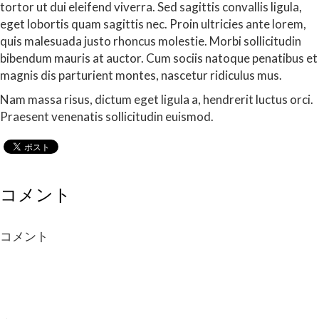
tortor ut dui eleifend viverra. Sed sagittis convallis ligula,
eget lobortis quam sagittis nec. Proin ultricies ante lorem,
quis malesuada justo rhoncus molestie. Morbi sollicitudin
bibendum mauris at auctor. Cum sociis natoque penatibus et
magnis dis parturient montes, nascetur ridiculus mus.
Nam massa risus, dictum eget ligula a, hendrerit luctus orci.
Praesent venenatis sollicitudin euismod.
コメント
コメント