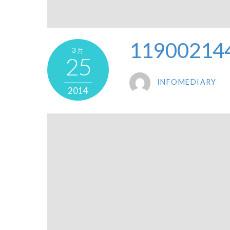
11900214
3月
25
INFOMEDIARY
2014