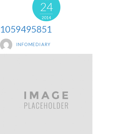
24
2014
1059495851
INFOMEDIARY