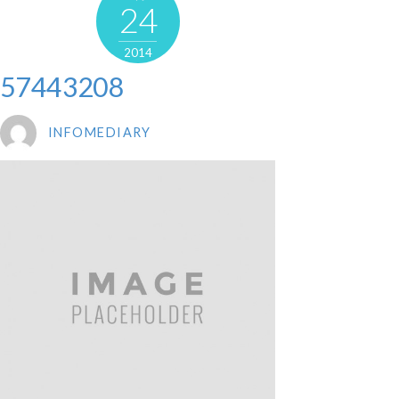
24
2014
57443208
INFOMEDIARY