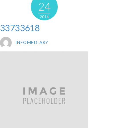
24
2014
33733618
INFOMEDIARY