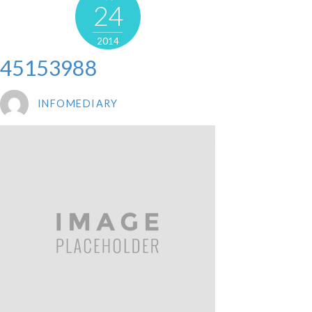
24
2014
45153988
INFOMEDIARY