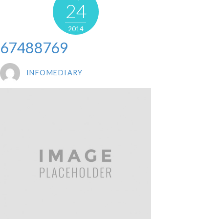
24
2014
67488769
INFOMEDIARY