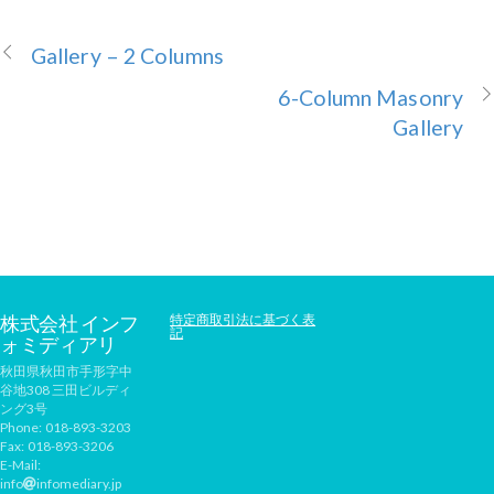
Gallery – 2 Columns
6-Column Masonry
Gallery
株式会社 インフ
特定商取引法に基づく表
記
ォミディアリ
秋田県秋田市手形字中
谷地308 三田ビルディ
ング3号
Phone:
018-893-3203
Fax:
018-893-3206
E-Mail:
info
infomediary.jp