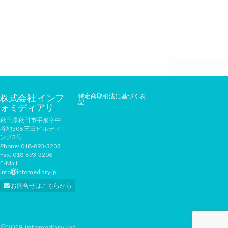
株式会社 インフ
特定商取引法に基づく表
記
ォミディアリ
秋田県秋田市手形字中
谷地308 三田ビルディ
ング3号
Phone:
018-893-3203
Fax:
018-893-3206
E-Mail:
info
infomediary.jp
お問合せはこちらから
©2019 Infomediary Inc.