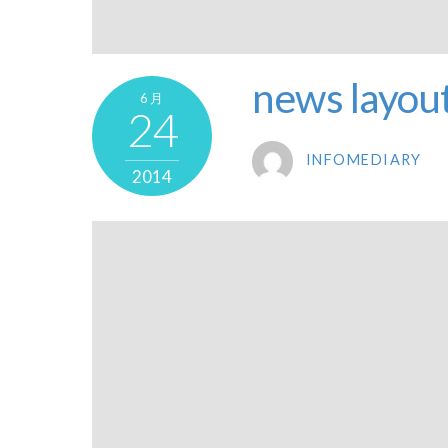
news layou
6月
24
INFOMEDIARY
2014