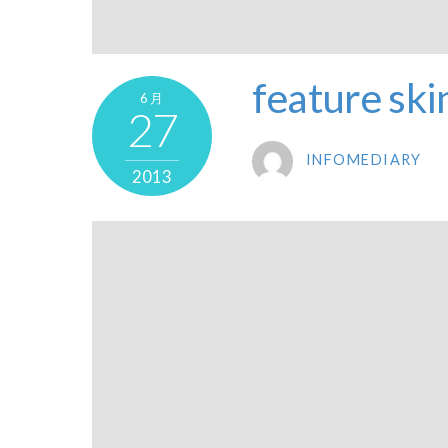
feature ski
6月
27
INFOMEDIARY
2013