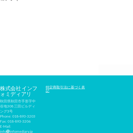
株式会社 インフ
特定商取引法に基づく表
記
ォミディアリ
秋田県秋田市手形字中
谷地308 三田ビルディ
ング3号
Phone:
018-893-3203
Fax:
018-893-3206
E-Mail:
info
infomediary.jp