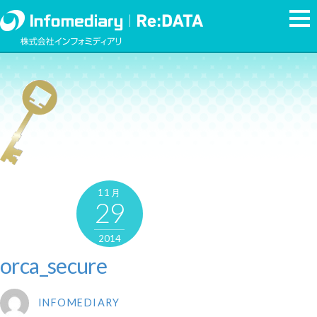
11月
29
2014
orca_secure
INFOMEDIARY