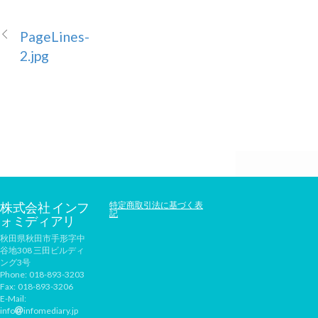
PageLines-
2.jpg
株式会社 インフ
特定商取引法に基づく表
記
ォミディアリ
秋田県秋田市手形字中
谷地308 三田ビルディ
ング3号
Phone:
018-893-3203
Fax:
018-893-3206
E-Mail:
info
infomediary.jp