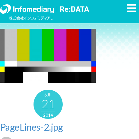
6月
21
2014
PageLines-2.jpg