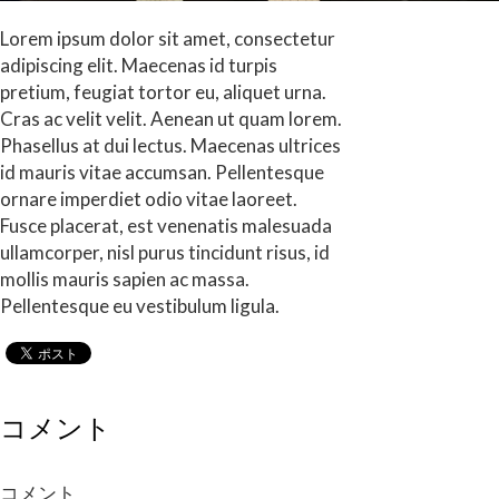
Lorem ipsum dolor sit amet, consectetur
adipiscing elit. Maecenas id turpis
pretium, feugiat tortor eu, aliquet urna.
Cras ac velit velit. Aenean ut quam lorem.
Phasellus at dui lectus. Maecenas ultrices
id mauris vitae accumsan. Pellentesque
ornare imperdiet odio vitae laoreet.
Fusce placerat, est venenatis malesuada
ullamcorper, nisl purus tincidunt risus, id
mollis mauris sapien ac massa.
Pellentesque eu vestibulum ligula.
コメント
コメント