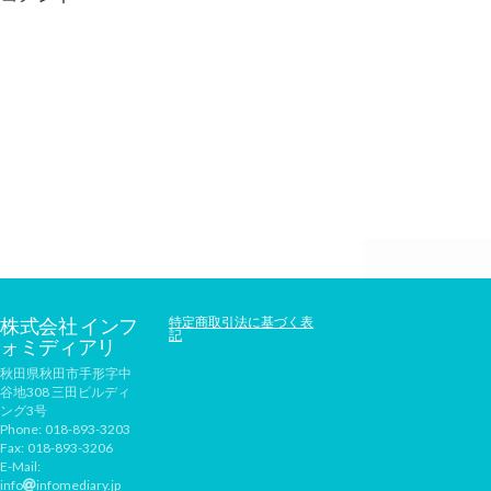
株式会社 インフ
特定商取引法に基づく表
記
ォミディアリ
秋田県秋田市手形字中
谷地308 三田ビルディ
ング3号
Phone:
018-893-3203
Fax:
018-893-3206
E-Mail:
info
infomediary.jp