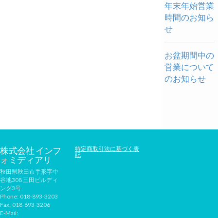
年末年始営業
時間のお知ら
せ
お盆期間中の
営業について
のお知らせ
株式会社 インフ
特定商取引法に基づく表
記
ォミディアリ
秋田県秋田市手形字中
谷地308 三田ビルディ
ング3号
Phone:
018-893-3203
Fax:
018-893-3206
E-Mail: