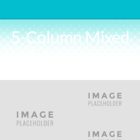
5-Column Mixed
With Large Images