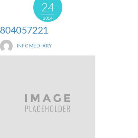
24
2014
804057221
INFOMEDIARY