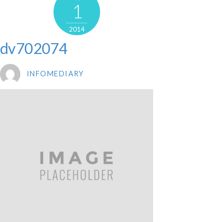
1
2014
dv702074
INFOMEDIARY