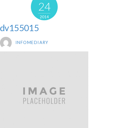
24
2014
dv155015
INFOMEDIARY