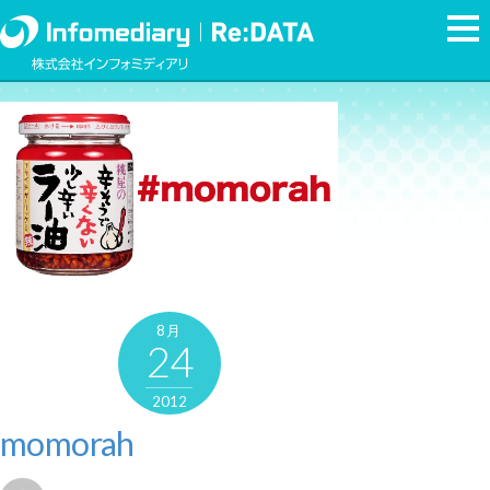
8月
24
2012
momorah