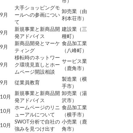
市）
大手ショッピングモ
卸売業（由
9月
ールへの参画につい
利本荘市）
て
新規事業と新商品開
建設業（三
9月
発アドバイス
種町）
新商品開発とマーケ
食品加工業
9月
ティング
（八峰町）
移転時のネットワー
サービス業
9月
ク環境見直しとホー
（鹿角市）
ムページ開設相談
製造業（横
9月
従業員教育
手市）
新規事業と新商品開
卸売業（湯
10月
発アドバイス
沢市）
ホームページのリニ
食品加工業
10月
ューアルについて
（横手市）
SWOT分析で自社の
小売業（鹿
10月
強みを見つけ出す
角市）