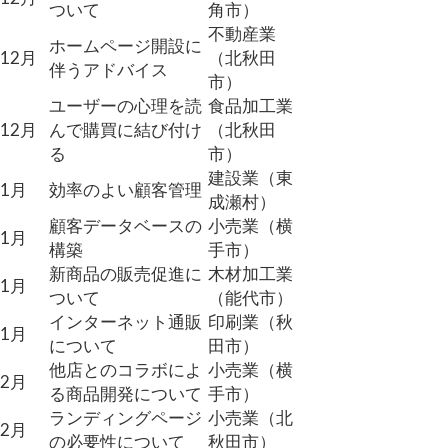
ついて
角市）
不動産業
ホームページ開設に
12月
（北秋田
伴うアドバイス
市）
ユーザーの心理を読
食品加工業
12月
んで購買に結び付け
（北秋田
る
市）
建設業（東
1月
効率のよい顧客管理
成瀬村）
顧客データベースの
小売業（横
1月
構築
手市）
新商品の販売促進に
木材加工業
1月
ついて
（能代市）
インターネット通販
印刷業（秋
1月
について
田市）
他店とのコラボによ
小売業（横
2月
る商品開発について
手市）
ランディングページ
小売業（北
2月
の必要性について
秋田市）