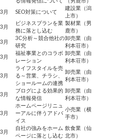
る情報発信について
（男鹿市）
建設業（潟
3月
SEO対策について
上市）
ビジネスプランを業
製材業（男
3月
務に落とし込む
鹿市）
3C分析～競合他社の
卸売業（由
3月
研究
利本荘市）
福祉事業とのコラボ
卸売業（由
3月
レーション
利本荘市）
ライフスタイルを売
卸売業（由
3月
る～営業、チラシ、
利本荘市）
ショールームの連携
ブログによる効果的
卸売業（由
3月
な情報発信
利本荘市）
ホームページリニュ
小売業（横
3月
ーアルに伴うアドバ
手市）
イス
自社の強みをホーム
飲食業（仙
3月
ページに落とし込む
北市）