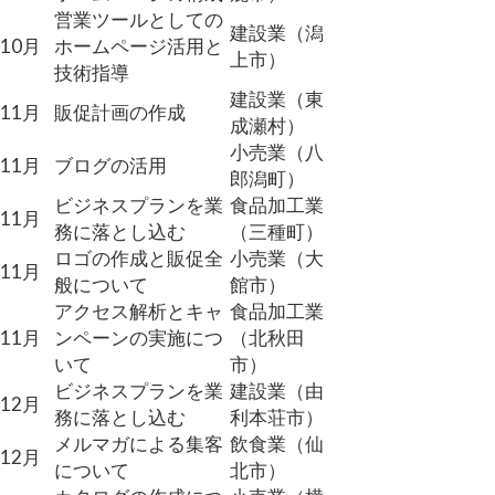
営業ツールとしての
建設業（潟
10月
ホームページ活用と
上市）
技術指導
建設業（東
11月
販促計画の作成
成瀬村）
小売業（八
11月
ブログの活用
郎潟町）
ビジネスプランを業
食品加工業
11月
務に落とし込む
（三種町）
ロゴの作成と販促全
小売業（大
11月
般について
館市）
アクセス解析とキャ
食品加工業
11月
ンペーンの実施につ
（北秋田
いて
市）
ビジネスプランを業
建設業（由
12月
務に落とし込む
利本荘市）
メルマガによる集客
飲食業（仙
12月
について
北市）