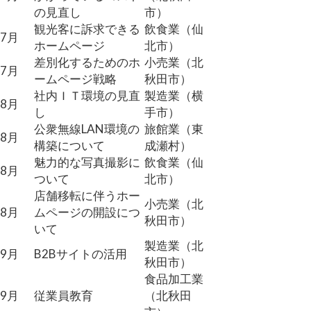
の見直し
市）
観光客に訴求できる
飲食業（仙
7月
ホームページ
北市）
差別化するためのホ
小売業（北
7月
ームページ戦略
秋田市）
社内ＩＴ環境の見直
製造業（横
8月
し
手市）
公衆無線LAN環境の
旅館業（東
8月
構築について
成瀬村）
魅力的な写真撮影に
飲食業（仙
8月
ついて
北市）
店舗移転に伴うホー
小売業（北
8月
ムページの開設につ
秋田市）
いて
製造業（北
9月
B2Bサイトの活用
秋田市）
食品加工業
9月
従業員教育
（北秋田