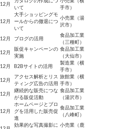
カタログの作成につ
小売業（横
12月
いて
手市）
大手ショッピングモ
小売業（湯
12月
ールからの撤退につ
沢市）
いて
食品加工業
12月
ブログの活用
（三種町）
販促キャンペーンの
食品加工業
12月
実施
（大仙市）
製造業（横
12月
B2Bサイトの活用
手市）
アクセス解析とリス
旅館業（横
12月
ティング広告の活用
手市）
継続的な販売につな
食品加工業
12月
がる販促活動
（湯沢市）
ホームページとブロ
食品加工業
12月
グを活用した販売促
（八峰町）
進
効果的な写真撮影に
小売業（鹿
12月