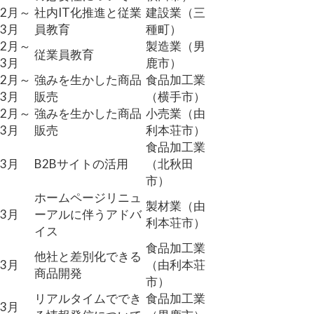
2月～
社内IT化推進と従業
建設業（三
3月
員教育
種町）
2月～
製造業（男
従業員教育
3月
鹿市）
2月～
強みを生かした商品
食品加工業
3月
販売
（横手市）
2月～
強みを生かした商品
小売業（由
3月
販売
利本荘市）
食品加工業
3月
B2Bサイトの活用
（北秋田
市）
ホームページリニュ
製材業（由
3月
ーアルに伴うアドバ
利本荘市）
イス
食品加工業
他社と差別化できる
3月
（由利本荘
商品開発
市）
リアルタイムででき
食品加工業
3月