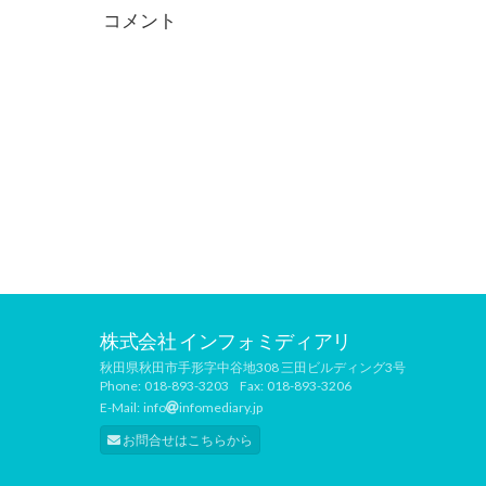
コメント
株式会社 インフォミディアリ
秋田県秋田市手形字中谷地308 三田ビルディング3号
Phone:
018-893-3203
Fax:
018-893-3206
E-Mail:
info
infomediary.jp
お問合せはこちらから