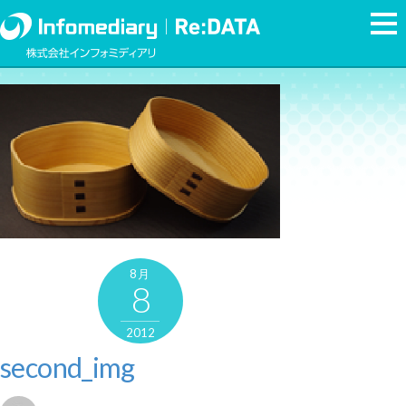
8月
8
2012
second_img