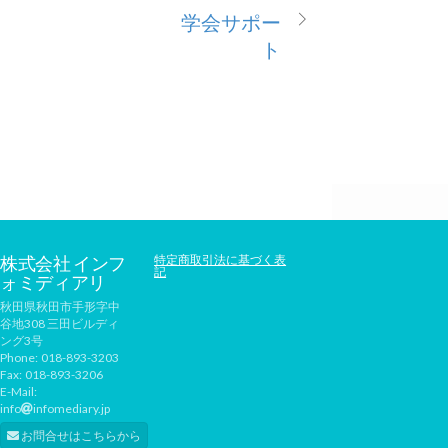
学会サポー
ト
株式会社 インフ
特定商取引法に基づく表
記
ォミディアリ
秋田県秋田市手形字中
谷地308 三田ビルディ
ング3号
Phone:
018-893-3203
Fax:
018-893-3206
E-Mail:
info
infomediary.jp
お問合せはこちらから