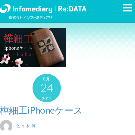
8月
24
2012
樺細工iPhoneケース
佐々木 淳