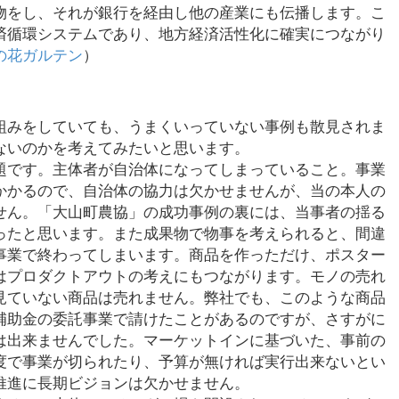
物をし、それが銀行を経由し他の産業にも伝播します。こ
済循環システムであり、地方経済活性化に確実につながり
の花ガルテン
）
組みをしていても、うまくいっていない事例も散見されま
ないのかを考えてみたいと思います。
題です。主体者が自治体になってしまっていること。事業
かかるので、自治体の協力は欠かせませんが、当の本人の
せん。「大山町農協」の成功事例の裏には、当事者の揺る
ったと思います。また成果物で物事を考えられると、間違
事業で終わってしまいます。商品を作っただけ、ポスター
はプロダクトアウトの考えにもつながります。モノの売れ
見ていない商品は売れません。弊社でも、このような商品
補助金の委託事業で請けたことがあるのですが、さすがに
は出来ませんでした。マーケットインに基づいた、事前の
度で事業が切られたり、予算が無ければ実行出来ないとい
推進に長期ビジョンは欠かせません。