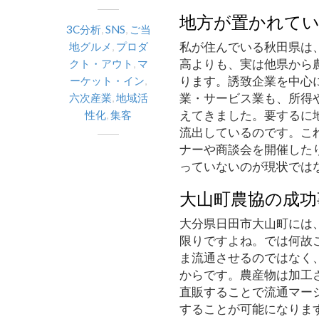
地方が置かれて
3C分析
,
SNS
,
ご当
私が住んでいる秋田県は
地グルメ
,
プロダ
高よりも、実は他県から
クト・アウト
,
マ
ります。誘致企業を中心
ーケット・イン
,
業・サービス業も、所得
六次産業
,
地域活
えてきました。要するに
性化
,
集客
流出しているのです。こ
ナーや商談会を開催した
っていないのが現状では
大山町農協の成功
大分県日田市大山町には
限りですよね。では何故
ま流通させるのではなく
からです。農産物は加工
直販することで流通マー
することが可能になりま