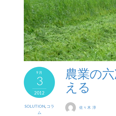
農業の六
9月
3
える
2012
SOLUTION
,
コラ
佐々木 淳
ム