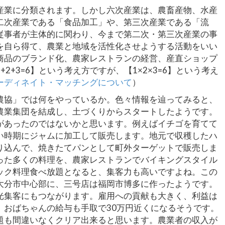
産業に分類されます。しかし六次産業は、農畜産物、水産
二次産業である「食品加工」や、第三次産業である「流
従事者が主体的に関わり、今まで第二次・第三次産業の事
を自ら得て、農業と地域を活性化させようする活動をいい
商品のブランド化、農家レストランの経営、産直ショップ
2+3=6】という考え方ですが、【1×2×3=6】という考え
ーディネイト・マッチングについて
）
農協」では何をやっているか。色々情報を辿ってみると、
農業集団を結成し、土づくりからスタートしたようです。
があったのではないかと思います。例えばイチゴを育てて
い時期にジャムに加工して販売します。地元で収穫したハ
り込んで、焼きたてパンとして町外ターゲットで販売しま
った多くの料理を、農家レストランでバイキングスタイル
ック料理食べ放題となると、集客力も高いですよね。この
大分市中心部に、三号店は福岡市博多に作ったようです。
光集客にもつながります。雇用への貢献も大きく、利益は
、おばちゃんの給与も手取で30万円近くになるそうです。
題も間違いなくクリア出来ると思います。農業者の収入が