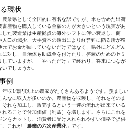
いる現状
、農業県として全国的に有名な訳ですが、米を含めた出荷
農畜産物を購入している金額の方が大きいという現実があ
にした製造業は生産拠点の海外シフトに伴い衰退し、商
や人口の減少、大手資本の進出により経営難に陥る所が増
地元でお金が回っていないだけではなく、県外にどんどん
れに対し、自治体も助成金を付けたり、啓蒙のためのセミ
りしていますが、「やっただけ」で終わり、将来につなが
ないでしょうか。
事例
、年収1億円以上の農家がたくさんあるようです。羨ましい
こんなに収入が多いのか。農産物を収穫し、それをそのま
、それを加工し、販売するという一連の流れが出来ている
されることで付加価値（利益）を増します。さらにこれを
ジンをカットし、消費者に受け入れられやすい価格で提供
す。これが「
農業の六次産業化
」です。