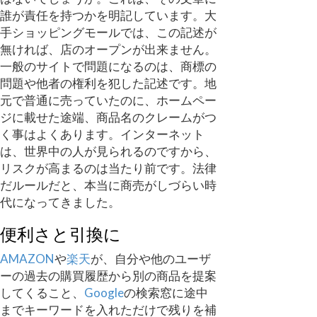
誰が責任を持つかを明記しています。大
手ショッピングモールでは、この記述が
無ければ、店のオープンが出来ません。
一般のサイトで問題になるのは、商標の
問題や他者の権利を犯した記述です。地
元で普通に売っていたのに、ホームペー
ジに載せた途端、商品名のクレームがつ
く事はよくあります。インターネット
は、世界中の人が見られるのですから、
リスクが高まるのは当たり前です。法律
だルールだと、本当に商売がしづらい時
代になってきました。
便利さと引換に
AMAZON
や
楽天
が、自分や他のユーザ
ーの過去の購買履歴から別の商品を提案
してくること、
Google
の検索窓に途中
までキーワードを入れただけで残りを補