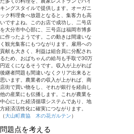
た多くの料理を、農家レストランでバイ
キングスタイルで提供します。オーガニ
ック料理食べ放題となると、集客力も高
いですよね。このお店で成功し、二号店
を大分市中心部に、三号店は福岡市博多
に作ったようです。この動きは間違いな
く観光集客にもつながります。雇用への
貢献も大きく、利益は組合員に分配され
るため、おばちゃんの給与も手取で30万
円近くになるそうです。収入が上がれば
後継者問題も間違いなくクリア出来ると
思います。農業者の収入が上がれば、商
店街で買い物をし、それが銀行を経由し
他の産業にも伝播します。これが農業を
中心にした経済循環システムであり、地
方経済活性化に確実につながります。
（
大山町農協 木の花ガルテン
）
問題点を考える