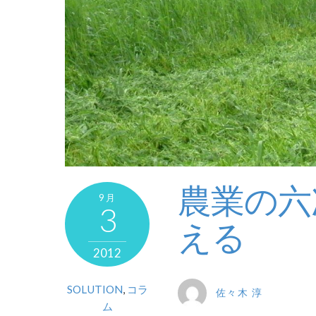
農業の六
9月
3
える
2012
SOLUTION
,
コラ
佐々木 淳
ム