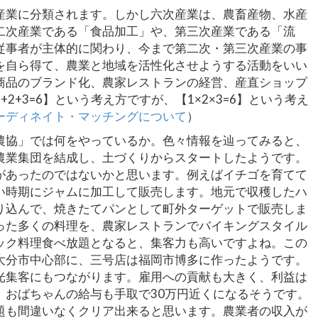
産業に分類されます。しかし六次産業は、農畜産物、水産
二次産業である「食品加工」や、第三次産業である「流
従事者が主体的に関わり、今まで第二次・第三次産業の事
を自ら得て、農業と地域を活性化させようする活動をいい
商品のブランド化、農家レストランの経営、産直ショップ
2+3=6】という考え方ですが、【1×2×3=6】という考え
ーディネイト・マッチングについて
）
農協」では何をやっているか。色々情報を辿ってみると、
農業集団を結成し、土づくりからスタートしたようです。
があったのではないかと思います。例えばイチゴを育てて
い時期にジャムに加工して販売します。地元で収穫したハ
り込んで、焼きたてパンとして町外ターゲットで販売しま
った多くの料理を、農家レストランでバイキングスタイル
ック料理食べ放題となると、集客力も高いですよね。この
大分市中心部に、三号店は福岡市博多に作ったようです。
光集客にもつながります。雇用への貢献も大きく、利益は
、おばちゃんの給与も手取で30万円近くになるそうです。
題も間違いなくクリア出来ると思います。農業者の収入が