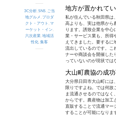
地方が置かれて
3C分析
,
SNS
,
ご当
私が住んでいる秋田県は
地グルメ
,
プロダ
高よりも、実は他県から
クト・アウト
,
マ
ります。誘致企業を中心
ーケット・イン
,
業・サービス業も、所得
六次産業
,
地域活
えてきました。要するに
性化
,
集客
流出しているのです。こ
ナーや商談会を開催した
っていないのが現状では
大山町農協の成功
大分県日田市大山町には
限りですよね。では何故
ま流通させるのではなく
からです。農産物は加工
直販することで流通マー
することが可能になりま