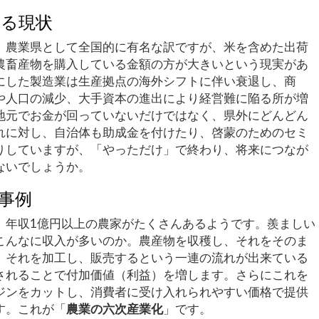
いる現状
、農業県として全国的に有名な訳ですが、米を含めた出荷
農畜産物を購入している金額の方が大きいという現実があ
にした製造業は生産拠点の海外シフトに伴い衰退し、商
や人口の減少、大手資本の進出により経営難に陥る所が増
地元でお金が回っていないだけではなく、県外にどんどん
れに対し、自治体も助成金を付けたり、啓蒙のためのセミ
りしていますが、「やっただけ」で終わり、将来につなが
ないでしょうか。
事例
、年収1億円以上の農家がたくさんあるようです。羨ましい
こんなに収入が多いのか。農産物を収穫し、それをそのま
、それを加工し、販売するという一連の流れが出来ている
されることで付加価値（利益）を増します。さらにこれを
ジンをカットし、消費者に受け入れられやすい価格で提供
す。これが「
農業の六次産業化
」です。