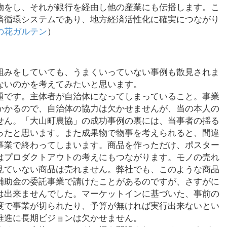
物をし、それが銀行を経由し他の産業にも伝播します。こ
済循環システムであり、地方経済活性化に確実につながり
の花ガルテン
）
組みをしていても、うまくいっていない事例も散見されま
ないのかを考えてみたいと思います。
題です。主体者が自治体になってしまっていること。事業
かかるので、自治体の協力は欠かせませんが、当の本人の
せん。「大山町農協」の成功事例の裏には、当事者の揺る
ったと思います。また成果物で物事を考えられると、間違
事業で終わってしまいます。商品を作っただけ、ポスター
はプロダクトアウトの考えにもつながります。モノの売れ
見ていない商品は売れません。弊社でも、このような商品
補助金の委託事業で請けたことがあるのですが、さすがに
は出来ませんでした。マーケットインに基づいた、事前の
度で事業が切られたり、予算が無ければ実行出来ないとい
推進に長期ビジョンは欠かせません。