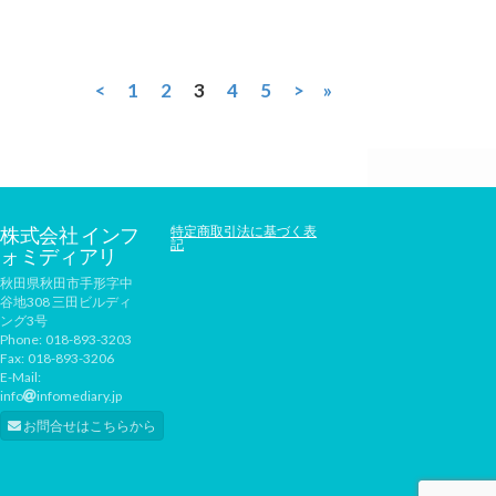
<
1
2
3
4
5
>
»
株式会社 インフ
特定商取引法に基づく表
記
ォミディアリ
秋田県秋田市手形字中
谷地308 三田ビルディ
ング3号
Phone:
018-893-3203
Fax:
018-893-3206
E-Mail:
info
infomediary.jp
お問合せはこちらから