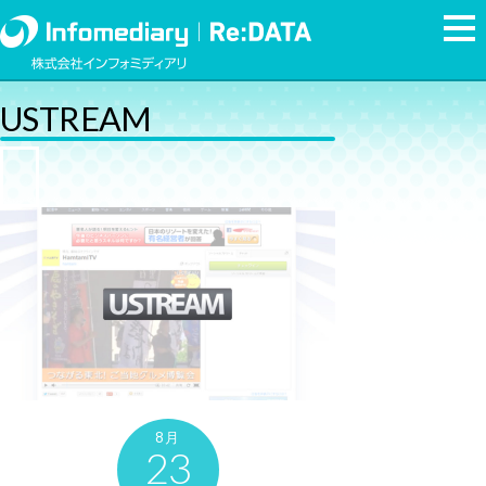
USTREAM
8月
23