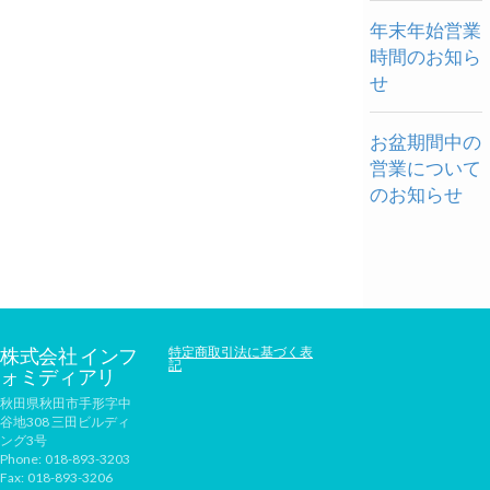
年末年始営業
時間のお知ら
せ
お盆期間中の
営業について
のお知らせ
株式会社 インフ
特定商取引法に基づく表
記
ォミディアリ
秋田県秋田市手形字中
谷地308 三田ビルディ
ング3号
Phone:
018-893-3203
Fax:
018-893-3206