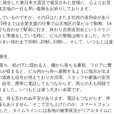
1日に発生した東日本大震災で被災された皆様に、心よりお見
被災地の一日も早い復興をお祈りしております。
しているのですが、その日はたまたま社内の送別会があり
5時までは企業支援の仕事で山王地区の某ビルで勤務、16
打ち合わせで駅前に行き、終わり次第送別会というスケジ
うと準備をしている時に、ビルの警報は鳴りました。カウ
きい揺れまで30秒…20秒…10秒…」そして、いつもとは違
災発生。
に落ち、机の下に隠れる人、棚から落ちる書類、フロアに響
れが収まると、ビル内から外へ避難するように指示が出ま
の道路も信号が消えており大渋滞。スタッフや家族の安否
、自宅、携帯に電話してもつながらず。周りの人も同様で
りました。いつもとは違う大きい余震です。
は、得も言われぬ不安があります。電話もつながらず、停
報もありません。そこで立ち上げたのが、スマートフォン
ントでした。タイムラインには各地の被害状況がリアルタイムに