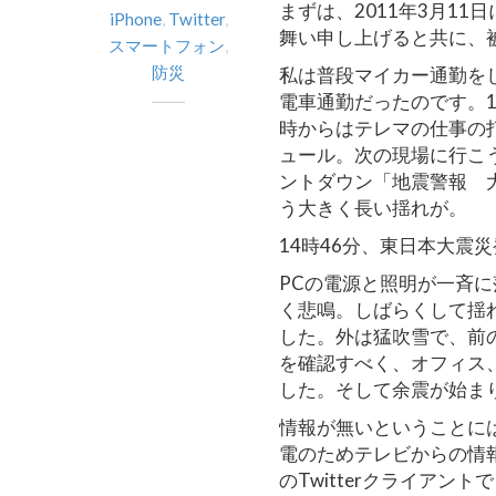
まずは、2011年3月1
iPhone
,
Twitter
,
舞い申し上げると共に、
スマートフォン
,
防災
私は普段マイカー通勤を
電車通勤だったのです。1
時からはテレマの仕事の
ュール。次の現場に行こ
ントダウン「地震警報 大
う大きく長い揺れが。
14時46分、東日本大震
PCの電源と照明が一斉
く悲鳴。しばらくして揺
した。外は猛吹雪で、前
を確認すべく、オフィス
した。そして余震が始ま
情報が無いということに
電のためテレビからの情
のTwitterクライア