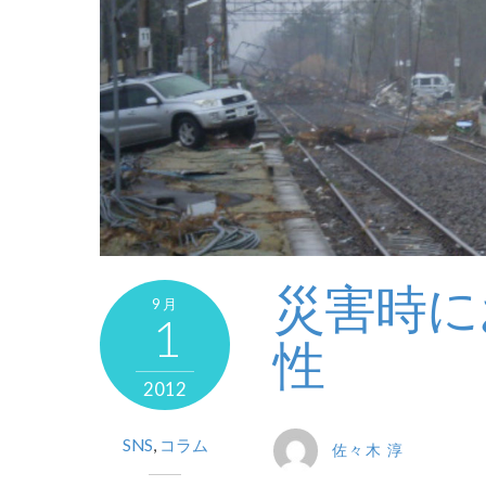
災害時にお
9月
1
性
2012
SNS
,
コラム
佐々木 淳